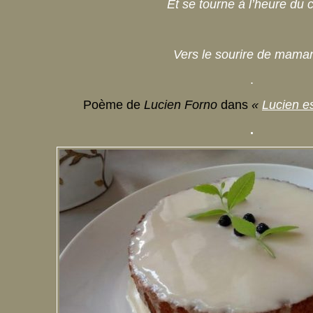
Et se tourne à l’heure du 
Vers le sourire de maman
.
Poème de
Lucien Forno
dans
«
Lucien es
.