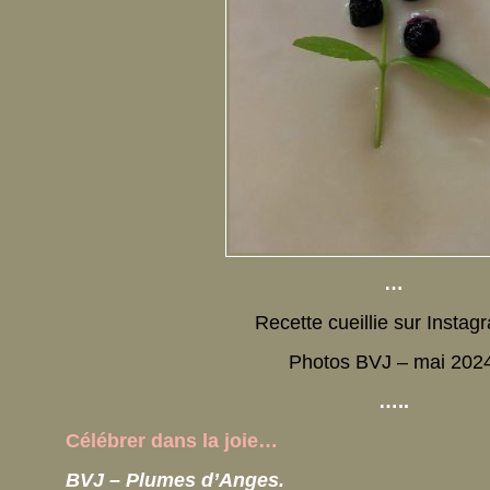
…
Recette cueillie sur Insta
Photos BVJ – mai 2024
…..
Célébrer dans la joie…
BVJ – Plumes d’Anges.