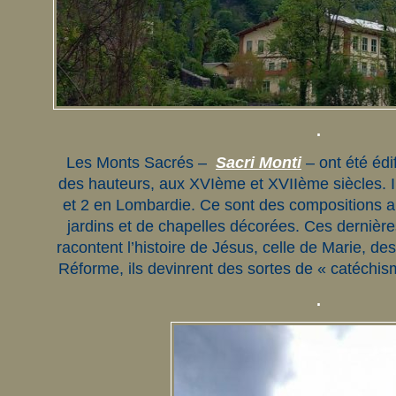
.
Les Monts Sacrés –
Sacri Monti
– ont été édif
des hauteurs, aux XVIème et XVIIème siècles. I
et 2 en Lombardie. Ce sont des compositions a
jardins et de chapelles décorées. Ces dernières
racontent l’histoire de Jésus, celle de Marie, d
Réforme, ils devinrent des sortes de « catéchis
.