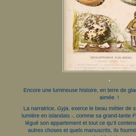
.
Encore une lumineuse histoire, en terre de gla
aimée !
La narratrice,
Gyja
, exerce le beau métier de
lumière en islandais -, comme sa grand-tante
F
légué son appartement et tout ce qu’il contena
autres choses et quels manuscrits, ils fourmil