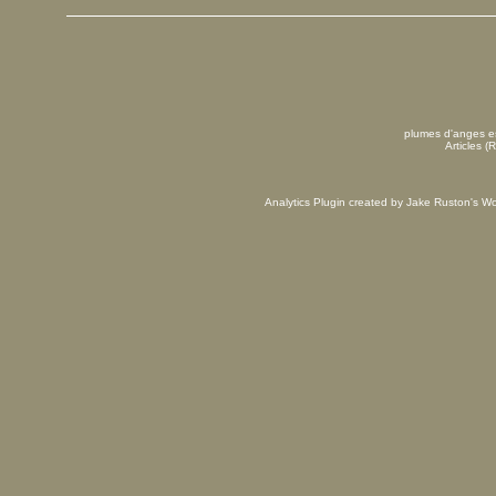
plumes d'anges es
Articles (
Analytics Plugin created by Jake Ruston's
Wo