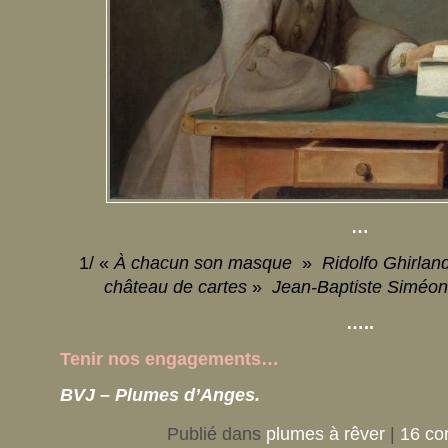
…
1/ «
À chacun son masque
»
Ridolfo Ghirlan
château de cartes
»
Jean-Baptiste Siméo
…..
Tenir nos engagements…
BVJ – Plumes d’Anges.
Publié dans
plumes à rêver
|
16 co