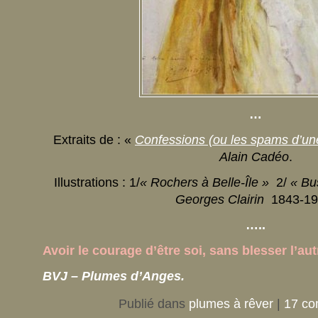
…
Extraits de : «
Confessions (ou les spams d’un
Alain Cadéo
.
Illustrations : 1/
« Rochers à Belle-Île »
2/
« Bu
Georges Clairin
1843-19
…..
Avoir le courage d’être soi, sans blesser l’au
BVJ – Plumes d’Anges.
Publié dans
plumes à rêver
|
17 co