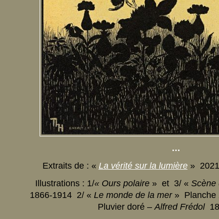
…
Extraits de : «
La vérité sur la lumière
» 202
Illustrations : 1/
« Ours polaire
» et 3/ «
Scène 
1866-1914 2/ «
Le monde de la mer
» Planche 
Pluvier doré –
Alfred Frédol
18