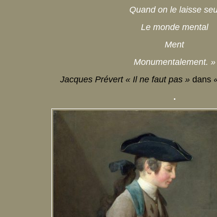
Quand on le laisse seu
Le monde mental
Ment
Monumentalement. »
Jacques Prévert « Il ne faut pas »
dans
«
.