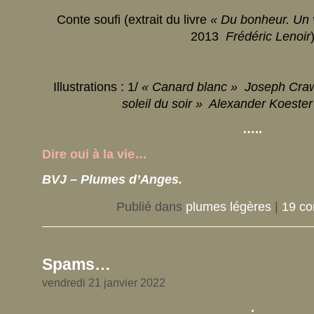
Conte soufi (extrait du livre
« Du bonheur. Un 
2013
Frédéric Lenoir
Illustrations : 1/
« Canard blanc » Joseph Cra
soleil du soir » Alexander Koeste
…..
Dire oui à la vie…
BVJ – Plumes d’Anges.
Publié dans
plumes légères
|
19 co
Spams…
vendredi 21 janvier 2022
.