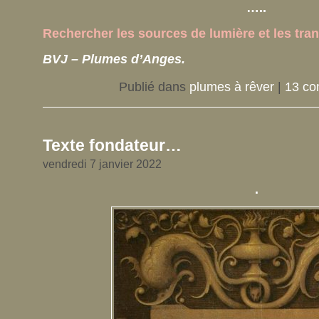
…..
Rechercher les sources de lumière et les tr
BVJ – Plumes d’Anges.
Publié dans
plumes à rêver
|
13 co
Texte fondateur…
vendredi 7 janvier 2022
.