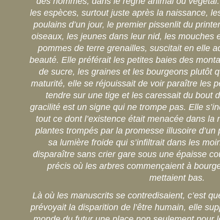
des hommes, dans le règne animal ou végétal. 
les espèces, surtout juste après la naissance, le
poulains d’un jour, le premier pissenlit du print
oiseaux, les jeunes dans leur nid, les mouches et
pommes de terre grenailles, suscitait en elle a
beauté. Elle préférait les petites baies des mo
de sucre, les graines et les bourgeons plutôt q
maturité, elle se réjouissait de voir paraître les 
tendre sur une tige et les caressait du bout d
gracilité est un signe qui ne trompe pas. Elle s’
tout ce dont l’existence était menacée dans la 
plantes trompés par la promesse illusoire d’un
sa lumière froide qui s’infiltrait dans les mo
disparaître sans crier gare sous une épaisse 
précis où les arbres commençaient à bourge
mettaient bas.
Là où les manuscrits se contredisaient, c’est 
prévoyait la disparition de l’être humain, elle sup
monde du futur une place non seulement pour le