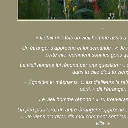
.
« Il était une fois un vieil homme assis à 
Un étranger s’approche et lui demande : « Je 
cette cité, comment sont les gens qui
Le vieil homme lui répond par une question : «
dans la ville d’où tu vien
– Égoïstes et méchants. C’est d’ailleurs la rai
parti. » dit l’étranger.
Le vieil homme répond : « Tu trouveras
Un peu plus tard, un autre étranger s’approche
: « Je viens d’arriver, dis-moi comment sont les
ville. »