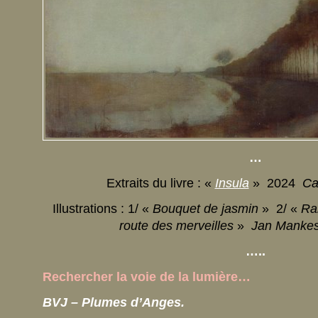
…
Extraits du livre : «
Insula
» 2024
Ca
Illustrations : 1/ «
Bouquet de jasmin
» 2/ «
Ra
route des merveilles
»
Jan Manke
…..
Rechercher la voie de la lumière…
BVJ – Plumes d’Anges.