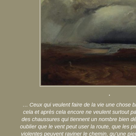
.
…
Ceux qui veulent faire de la vie une chose b
cela et après cela encore ne veulent surtout pa
des chaussures qui tiennent un nombre bien déf
oublier que le vent peut user la route, que les pl
violentes peuvent raviner le chemin, qu’une pi