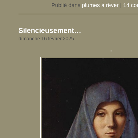
Publié dans
plumes à rêver
|
14 co
Silencieusement…
dimanche 16 février 2025
.