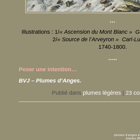
…
Illustrations : 1/
« Ascension du Mont Blanc » G
2/
« Source de l’Arveyron » Carl-L
1740-1800.
…..
Poser une intention…
BVJ – Plumes d’Anges.
Publié dans
plumes légères
|
23 co
plumes d'anges es
Articles (