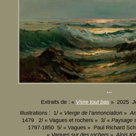
…
Extraits de : «
Vivre tout bas
» 2025
J
Illustrations : 1/ «
Vierge de l’annonciation
»
An
1479 2/ « Vagues et rochers » 3/ «
Paysage 
1797-1850 5/ « Vagues » Paul Richard S
«
Vagues sur des rochers
»
Alois Kir