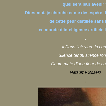
quel sera leur avenir 
Dites-moi, je cherche et me désespère d
de cette peur distillée sans 
ce monde d’intelligence artificie
.
» Dans l’air vibre la co
Silence tendu silence ro
Chute mate d’une fleur de ca
Natsume Soseki
.