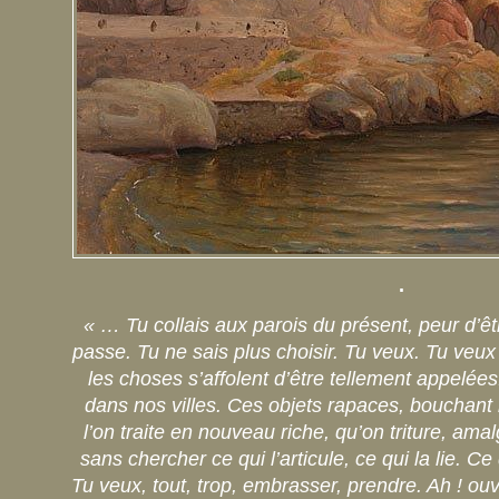
.
« … Tu collais aux parois du présent, peur d’êt
passe. Tu ne sais plus choisir. Tu veux. Tu veux
les choses s’affolent d’être tellement appelées
dans nos villes. Ces objets rapaces, bouchant 
l’on traite en nouveau riche, qu’on triture, am
sans chercher ce qui l’articule, ce qui la lie. Ce q
Tu veux, tout, trop, embrasser, prendre. Ah ! ouv