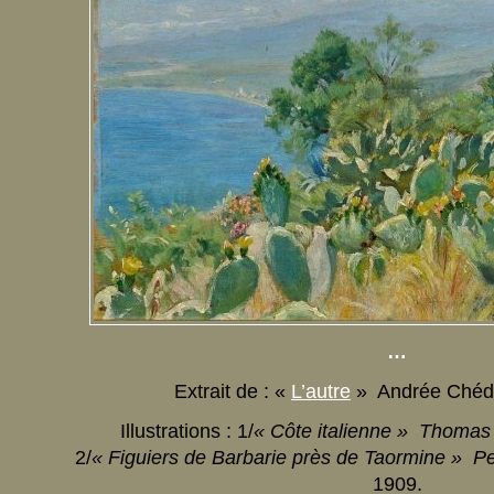
…
Extrait de : «
L’autre
» Andrée Chéd
Illustrations : 1/
« Côte italienne » Thomas
2/
« Figuiers de Barbarie près de Taormine » P
1909.