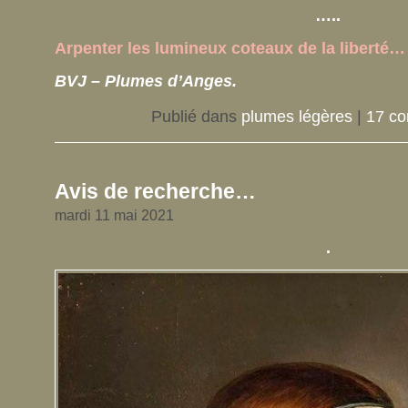
…..
Arpenter les lumineux coteaux de la liberté…
BVJ – Plumes d’Anges.
Publié dans
plumes légères
|
17 co
Avis de recherche…
mardi 11 mai 2021
.