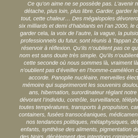
Ce qu’on aime ne se possède pas. L’avenir n
détache, plus loin, plus libre. Garder, garder le
tout, cette chaleur… Des mégalopoles dévorero
six milliards et demi d’habitants en l’an 2000, le
garder
cela
, la voix de l’autre, la vague, la pul
professionnels du futur, sont réunis à Tappan Ze
réservoir à réflexion. Qu’ils n’oublient pas ce qui
nom est sans doute très simple. Qu’ils n’oublient
cette seconde où nous sommes
là
, vraiment
là
n’oublient pas d’éveiller en l’homme-caméléon ce
accorde. Panoplie nucléaire, merveilles élec
mémoire qui supprimeront les souvenirs doulo
ans, hibernation, surordinateur réglant notre 
dévorant l’individu, contrôle, surveillance, télép
toutes températures, transports à propulsion, c
containers, fusées transocéaniques, médicamen
nos tendances politiques, métaphysiques, dé
enfants, synthèse des aliments, pigmentation d
des Noirs, décèlement des intentions criminelles