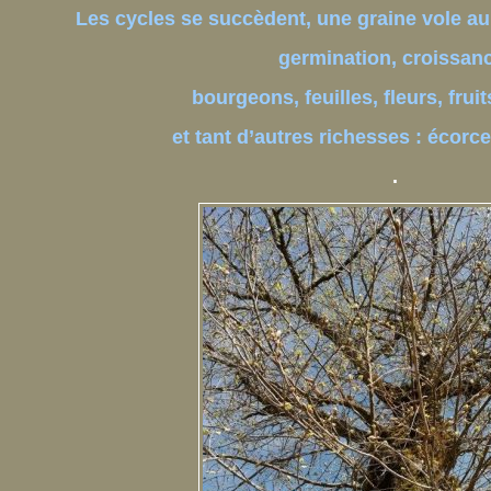
Les cycles se succèdent, une graine vole au 
germination, croissan
bourgeons, feuilles, fleurs, frui
et tant d’autres richesses : écorc
.