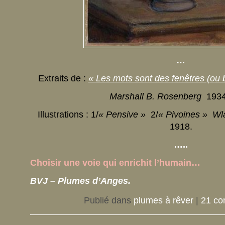
…
Extraits de :
« Les mots sont des fenêtres (ou 
Marshall B. Rosenberg
1934
Illustrations : 1/
« Pensive »
2/
« Pivoines » Wl
1918.
…..
Choisir une voie qui enrichit l’humain…
BVJ – Plumes d’Anges.
Publié dans
plumes à rêver
|
21 co