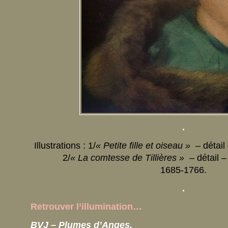
.
Illustrations : 1/
« Petite fille et oiseau »
– détai
2/
« La comtesse de Tillières »
– détail
– 
1685-1766.
.
Retrouver l’illumination…
BVJ – Plumes d’Anges.