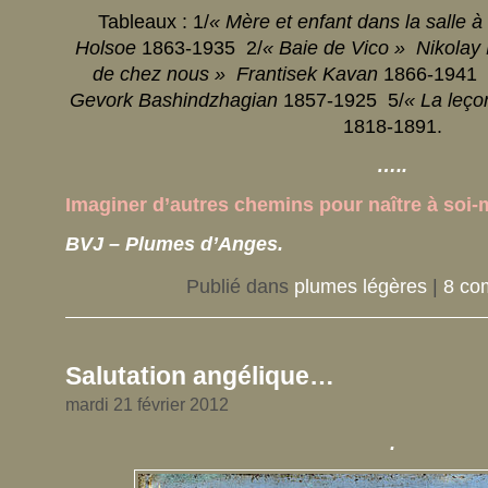
Tableaux : 1/
« Mère et enfant dans la salle 
Holsoe
1863-1935 2/
« Baie de Vico » Nikola
de chez nous » Frantisek Kavan
1866-1941 
Gevork Bashindzhagian
1857-1925 5/
« La leço
1818-1891.
…..
Imaginer d’autres chemins pour naître à so
BVJ – Plumes d’Anges.
Publié dans
plumes légères
|
8 co
Salutation angélique…
mardi 21 février 2012
.