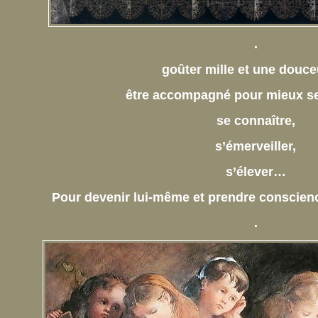
.
goûter mille et une douc
être accompagné pour mieux se
se connaître,
s’émerveiller,
s’élever…
Pour devenir lui-même et prendre conscien
.