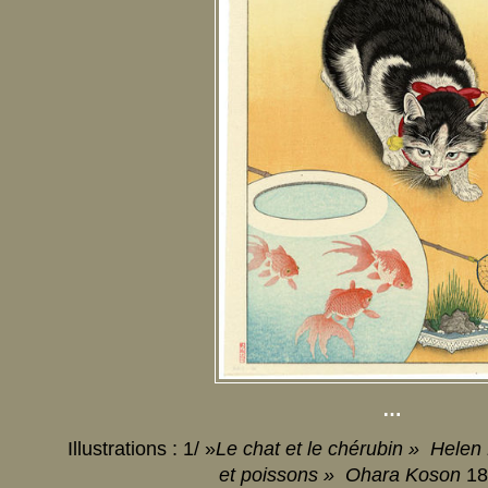
…
Illustrations : 1/ »
Le chat et le chérubin » Hele
et poissons » Ohara Koson
18