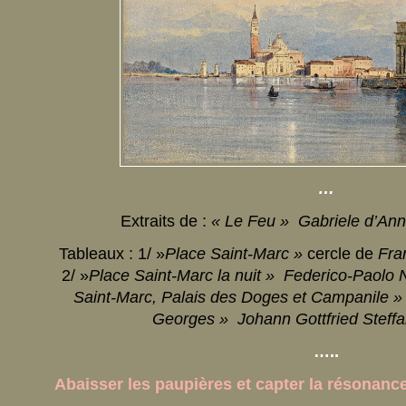
…
Extraits de :
« Le Feu » Gabriele d’An
Tableaux : 1/ »
Place Saint-Marc »
cercle de
Fra
2/ »
Place Saint-Marc la nuit » Federico-Paolo 
Saint-Marc, Palais des Doges et Campanile 
Georges » Johann Gottfried Steff
…..
Abaisser les paupières et capter la résonanc