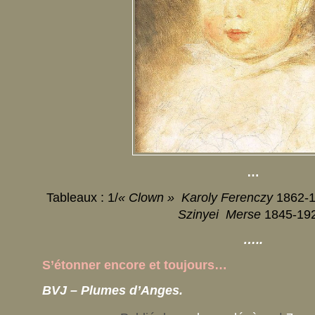
…
Tableaux : 1/
« Clown » Karoly Ferenczy
1862-1
Szinyei Merse
1845-19
…..
S’étonner encore et toujours…
BVJ – Plumes d’Anges.