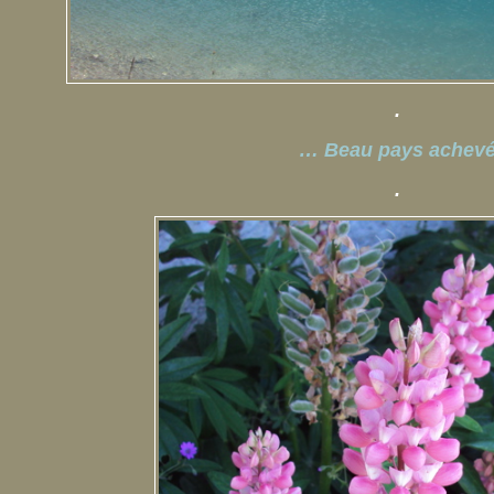
.
… Beau pays achev
.