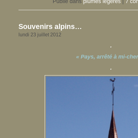
Publié dans
plumes légères
|
7 co
Souvenirs alpins…
lundi 23 juillet 2012
.
« Pays, arrêté à mi-che
.