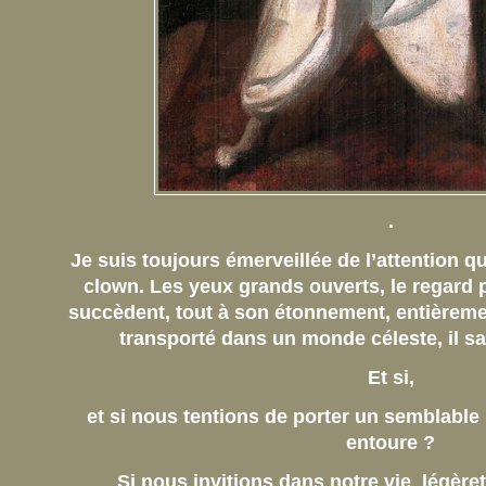
.
Je suis toujours émerveillée de l’attention q
clown.
Les yeux grands ouverts,
le regard p
succèdent, tout à son étonnement, entièreme
transporté dans un monde céleste, il 
Et si,
et si nous tentions de porter un semblable
entoure ?
Si nous invitions dans notre vie légèreté