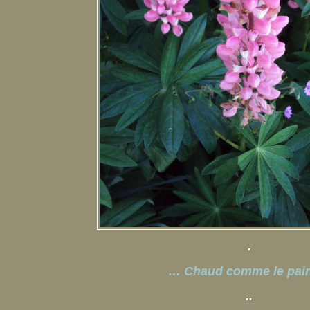
.
… Chaud comme le pain
..