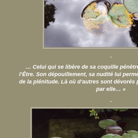
.
… Celui qui se libère de sa coquille pénèt
l’Être. Son dépouillement, sa nudité lui perm
de la plénitude. Là où d’autres sont dévorés pa
par elle… »
.