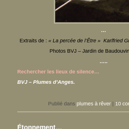
…
Extraits de :
« La percée de l’Être » Karlfried 
Photos BVJ – Jardin de Baudouvin 
…..
Rechercher les lieux de silence…
BVJ – Plumes d’Anges.
Publié dans
plumes à rêver
|
10 co
Étonnement…