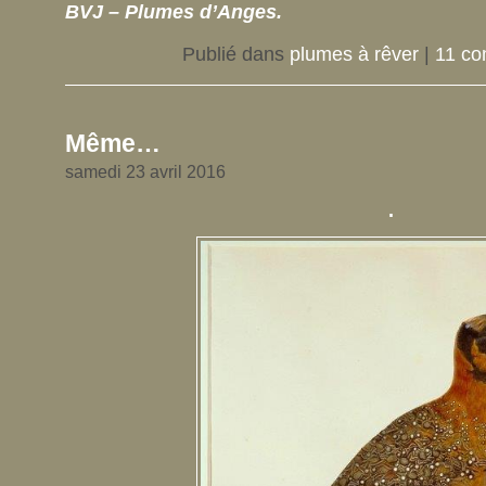
BVJ – Plumes d’Anges.
Publié dans
plumes à rêver
|
11 co
Même…
samedi 23 avril 2016
.