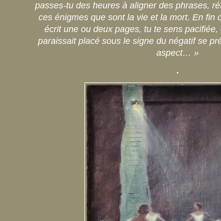
passes-tu des heures à aligner des phrases, ré
ces énigmes que sont la vie et la mort. En fin 
écrit une ou deux pages, tu te sens pacifiée, e
paraissait placé sous le signe du négatif se pr
aspect… »
.