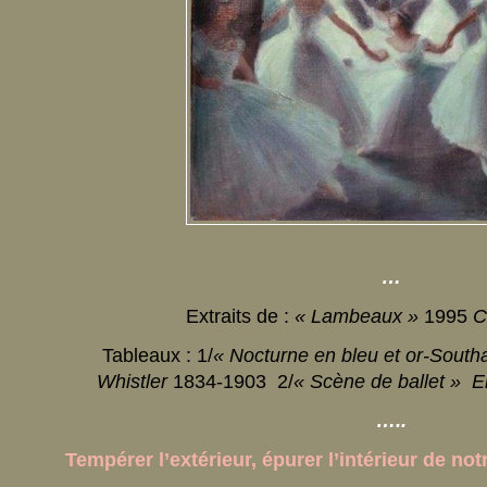
…
Extraits de :
« Lambeaux »
1995
Ch
Tableaux : 1/
« Nocturne en bleu et or-Sout
Whistler
1834-1903 2/
« Scène de ballet » E
…..
Tempérer l’extérieur, épurer l’intérieur de no