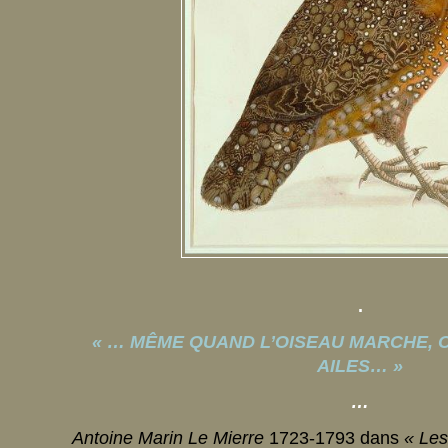
.
« … MÊME QUAND L’OISEAU MARCHE, O
AILES… »
…
Antoine Marin Le Mierre
1723-1793
dans
« Les