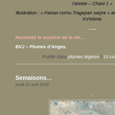
l’année – Chant 1 »
Illustration :
« Faisan cornu-Tragepan satyre »
a
XVIIIème.
…..
Ressentir le mystère de la vie…
BVJ – Plumes d’Anges.
Publié dans
plumes légères
|
10 co
Semaisons…
jeudi 21 avril 2016
.