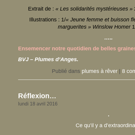
Extrait de :
« Les solidarités mystérieuses »
Illustrations : 1/
« Jeune femme et buisson fle
marguerites »
Winslow Homer
1
…..
Ensemencer notre quotidien de belles graine
BVJ – Plumes d’Anges.
Publié dans
plumes à rêver
|
8 co
Réflexion…
lundi 18 avril 2016
.
Ce qu’il y a d’extraordina