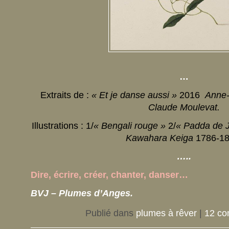
…
Extraits de :
« Et je danse aussi »
2016
Anne-
Claude Moulevat.
Illustrations : 1/
« Bengali rouge »
2/
« Padda de 
Kawahara Keiga
1786-18
…..
Dire, écrire,
créer,
chanter, danser…
BVJ – Plumes d’Anges.
Publié dans
plumes à rêver
|
12 co