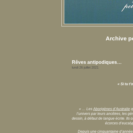
Archive po
Rêves antipodiques…
lundi 26 juillet 2021
« Si tu t
« … Les
Aborigènes d’Australie
q
l’univers par leurs ancêtres, les gé
dessin, à défaut de langue écrite. Ils
écorces d’eucalyp
Depuis une cinquantaine d’années, 