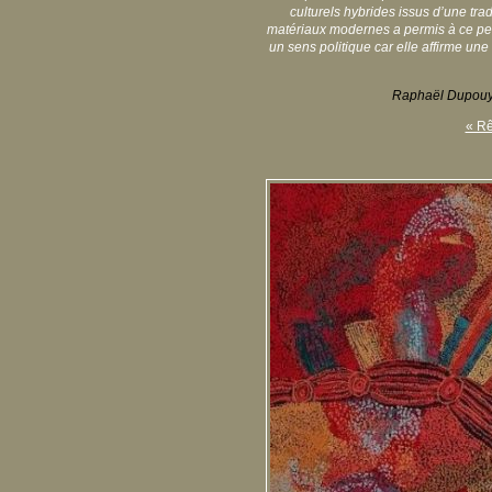
culturels hybrides issus d’une trad
matériaux modernes a permis à ce peup
un sens politique car elle affirme une
Raphaël Dupou
« Rê