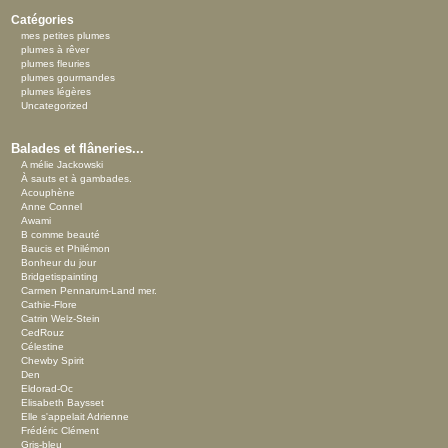
Catégories
mes petites plumes
plumes à rêver
plumes fleuries
plumes gourmandes
plumes légères
Uncategorized
Balades et flâneries...
A mélie Jackowski
À sauts et à gambades.
Acouphène
Anne Connel
Awami
B comme beauté
Baucis et Philémon
Bonheur du jour
Bridgetispainting
Carmen Pennarum-Land mer.
Cathie-Flore
Catrin Welz-Stein
CedRouz
Célestine
Chewby Spirit
Den
Eldorad-Oc
Elisabeth Baysset
Elle s'appelait Adrienne
Frédéric Clément
Gris-bleu