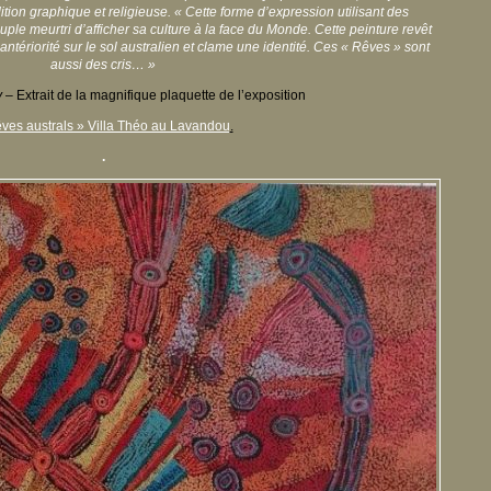
ition graphique et religieuse. « Cette forme d’expression utilisant des
le meurtri d’afficher sa culture à la face du Monde. Cette peinture revêt
 antériorité sur le sol australien et clame une identité. Ces « Rêves » sont
aussi des cris… »
y
– Extrait de la magnifique plaquette de l’exposition
ves australs » Villa Théo au Lavandou
.
.