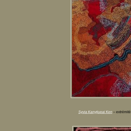
Syvia Kanytjupai Ken
– extrémité