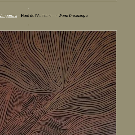
.
Nungurrayi
– Nord de l’Australie –
« Worm Dreaming »
.