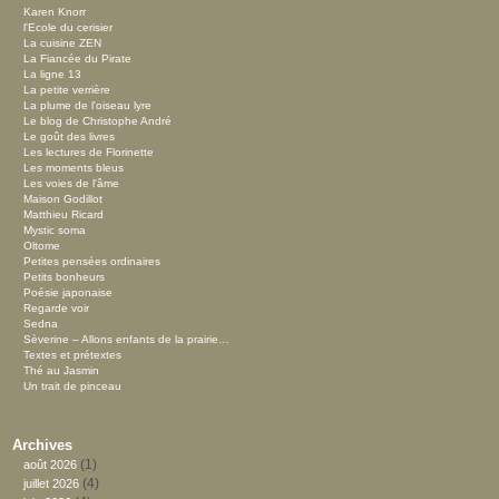
Karen Knorr
l'Ecole du cerisier
La cuisine ZEN
La Fiancée du Pirate
La ligne 13
La petite verrière
La plume de l'oiseau lyre
Le blog de Christophe André
Le goût des livres
Les lectures de Florinette
Les moments bleus
Les voies de l'âme
Maison Godillot
Matthieu Ricard
Mystic soma
Oltome
Petites pensées ordinaires
Petits bonheurs
Poésie japonaise
Regarde voir
Sedna
Sèverine – Allons enfants de la prairie…
Textes et prétextes
Thé au Jasmin
Un trait de pinceau
Archives
(1)
août 2026
(4)
juillet 2026