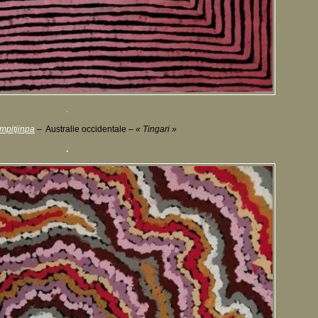
.
mpitjinpa
– Australie occidentale –
« Tingari »
.