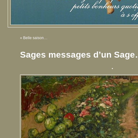
«
Belle saison…
Sages messages d’un Sag
.