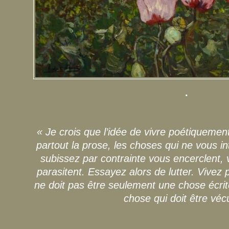
.
« Je crois que l’idée de vivre poétiquemen
partout la prose, les choses qui ne vous i
subissez par contrainte vous encerclent,
parasitent. Essayez alors de lutter. Vivez
ne doit pas être seulement une chose écrite
chose qui doit être véc