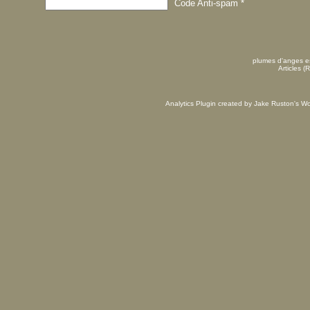
Code Anti-spam
*
plumes d'anges es
Articles (
Analytics Plugin created by Jake Ruston's
Wo