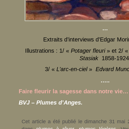
…
Extraits d’interviews d’Edgar Mor
Illustrations : 1/ «
Potager fleuri
» et 2/ 
Stasiak
1858-192
3/ «
L’arc-en-ciel
»
Edvard Mun
…..
Faire fleurir la sagesse dans notre vie…
BVJ – Plumes d’Anges.
Cet article a été publié le dimanche 31 mai 
dans
plumes à rêver
,
plumes légères
. Vo