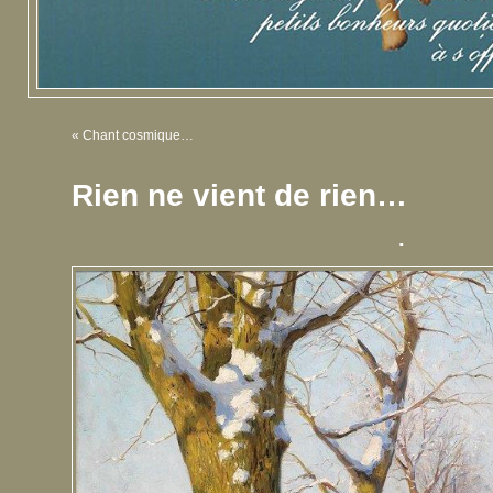
«
Chant cosmique…
Rien ne vient de rien…
.