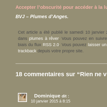
Accepter l’obscurité pour accéder à la
BVJ – Plumes d’Anges.
Cet article a été publié le samedi 10 janvier
dans
plumes à rêver
. Vous pouvez en suivre
biais du flux
RSS 2.0
. Vous pouvez
laisser u
trackback
depuis votre propre site.
18 commentaires sur “Rien ne v
Dominique
dit :
10 janvier 2015 à 8:15