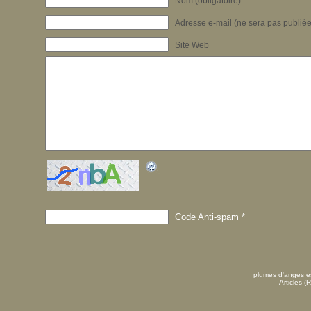
Nom (obligatoire)
Adresse e-mail (ne sera pas publiée)
Site Web
Code Anti-spam
*
plumes d'anges es
Articles (