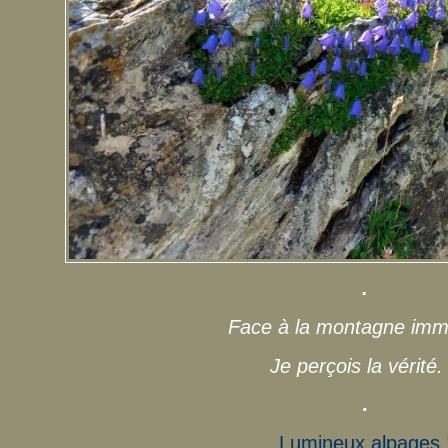
.
Face à la montagne imm
Je perçois la vérité.
.
Lumineux alpages 