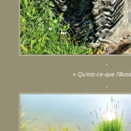
.
« Qu’est-ce-que l’illus
.