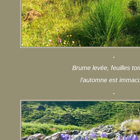
.
Brume levée, feuilles t
l’automne est immacu
.