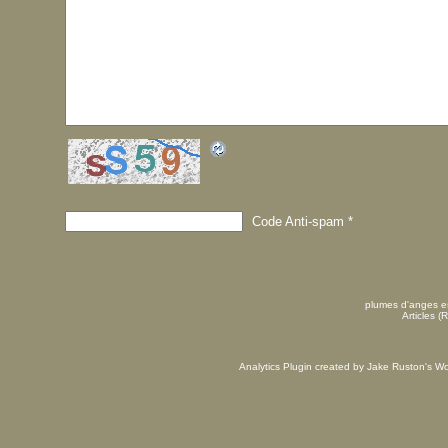
Code Anti-spam
*
plumes d'anges es
Articles (
Analytics Plugin created by Jake Ruston's
Wo