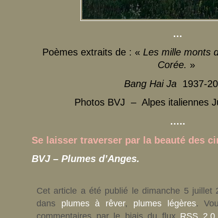
…
Poèmes extraits de : «
Les mille monts 
Corée.
»
Bang Hai Ja
1937-20
Photos BVJ – Alpes italiennes Jui
…..
Se laisser traverser par la beauté des 
BVJ – Plumes d’Anges.
Cet article a été publié le dimanche 5 juillet
dans
plumes à rêver
,
plumes légères
. Vo
commentaires par le biais du flux
RSS 2.0