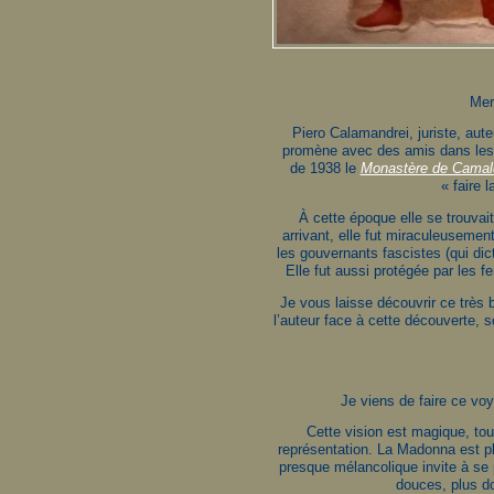
Merv
Piero Calamandrei, juriste, aute
promène avec des amis dans les vi
de 1938 le
Monastère de Camald
« faire 
À cette époque elle se trouvait
arrivant, elle fut miraculeusemen
les gouvernants fascistes (qui dict
Elle fut aussi protégée par le
Je vous laisse découvrir ce très 
l’auteur face à cette découverte, 
Je viens de faire ce voy
Cette vision est magique, tou
représentation. La Madonna est plo
presque mélancolique invite à se p
douces, plus do