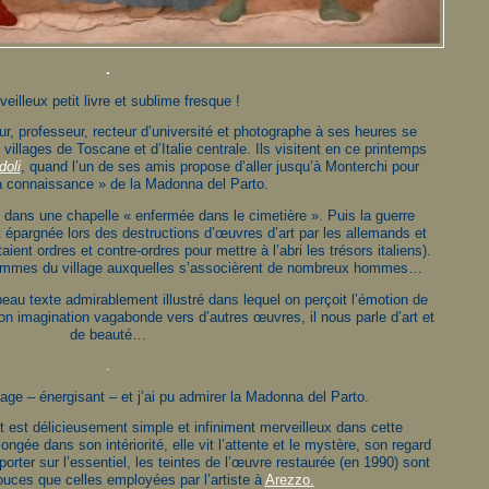
.
eilleux petit livre et sublime fresque !
ur, professeur, recteur d’université et photographe à ses heures se
llages de Toscane et d’Italie centrale. Ils visitent en ce printemps
oli
, quand l’un de ses amis propose d’aller jusqu’à Monterchi pour
la connaissance » de la Madonna del Parto.
 dans une chapelle « enfermée dans le cimetière ». Puis la guerre
t épargnée lors des destructions d’œuvres d’art par les allemands et
aient ordres et contre-ordres pour mettre à l’abri les trésors italiens).
s femmes du village auxquelles s’associèrent de nombreux hommes…
beau texte admirablement illustré dans lequel on perçoit l’émotion de
son imagination vagabonde vers d’autres œuvres, il nous parle d’art et
de beauté…
.
age – énergisant – et j’ai pu admirer la Madonna del Parto.
t est délicieusement simple et infiniment merveilleux dans cette
ngée dans son intériorité, elle vit l’attente et le mystère, son regard
orter sur l’essentiel, les teintes de l’œuvre restaurée (en 1990) sont
uces que celles employées par l’artiste à
Arezzo.