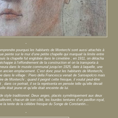
.
 comprendre pourquoi les habitants de Monterchi sont aussi attachés à
ue peinte sur le mur d’une petite chapelle qui marquait la limite entre
 puis la chapelle fut englobée dans le cimetière ; en 1911, on détacha
 échappe à l’effondrement de la construction et on la transporta à
meura dans le musée communal jusqu’en 1925, date à laquelle, une
son ancien emplacement. C’est donc pour les habitants de Monterchi,
ée dans le village : Piero della Francesca venait de Sansepolcro mais
ire de Monterchi ; quand il peignit cette fresque, il voulut peut-être
, dans ce portrait, il se la représenta en pensée telle qu’elle devait
elle était jeune et qu’elle était enceinte de lui.
 de style traditionnel. Deux anges, placés symétriquement aux deux
oulèvent, chacun de son côté, les lourdes tentures d’un pavillon royal,
 la tente de la célèbre fresque du Songe de Constantin…
.