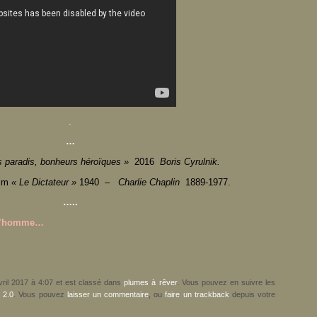
.
…
s paradis, bonheurs héroïques »
2016
Boris Cyrulnik.
ilm
« Le Dictateur »
1940
– Charlie Chaplin
1889-1977.
…..
 l’homme…
avril 2017 à 4:07 et est classé dans
plumes à rêver
. Vous pouvez en suivre les
 2.0
. Vous pouvez
laisser un commentaire
, ou
faire un trackback
depuis votre