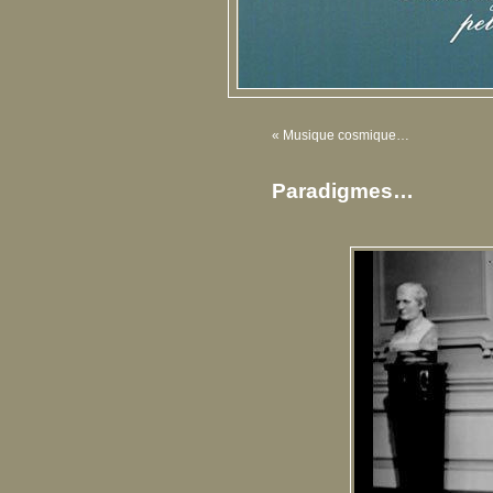
«
Musique cosmique…
Paradigmes…