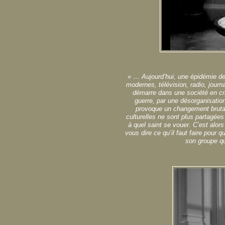
« … Aujourd’hui, une épidémie d
modernes, télévision, radio, journ
démarre dans une société en cris
guerre, par une désorganisatio
provoque un changement brutal
culturelles ne sont plus partagées
à quel saint se vouer. C’est alors 
vous dire ce qu’il faut faire pour
son groupe q