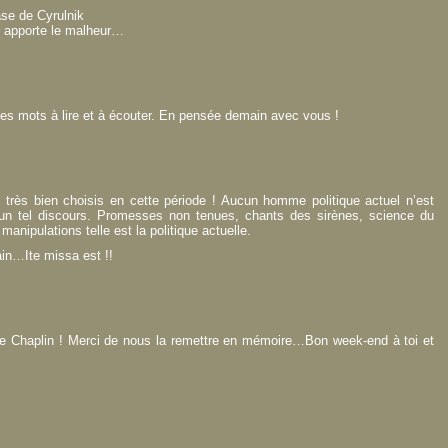
ase de Cyrulnik
r apporte le malheur…
es mots à lire et à écouter. En pensée demain avec vous !
lm très bien choisis en cette période ! Aucun homme politique actuel n’est
un tel discours. Promesses non tenues, chants des sirènes, science du
anipulations telle est la politique actuelle.
in…Ite missa est !!
:
de Chaplin ! Merci de nous la remettre en mémoire…Bon week-end à toi et