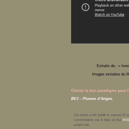
Extraits de :
« Ivre
Images extraites du f
Choisir le bon paradigme pour
BVJ – Plumes d’Anges.
Cet article a été publié le samedi 22 
commentaires par le biais du flux
RSS
propre site.