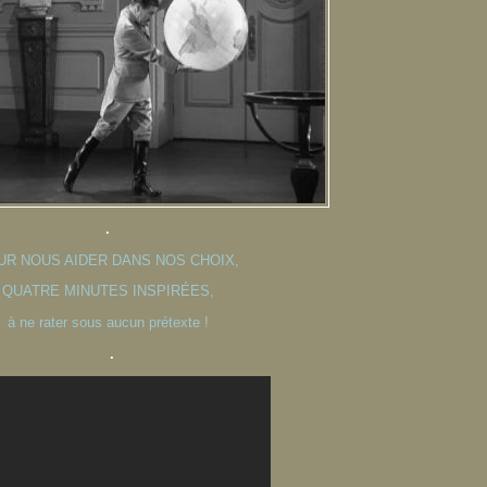
.
UR NOUS AIDER DANS NOS CHOIX,
QUATRE MINUTES INSPIRÉES,
à ne rater sous aucun prétexte !
.