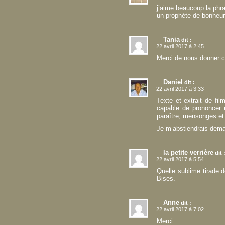
j’aime beaucoup la phr
un prophète de bonheu
Tania
dit :
22 avril 2017 à 2:45
Merci de nous donner c
Daniel
dit :
22 avril 2017 à 3:33
Texte et extrait de fi
capable de prononcer 
paraître, mensonges et m
Je m’abstiendrais dema
la petite verrière
dit 
22 avril 2017 à 5:54
Quelle sublime tirade 
Bises.
Anne
dit :
22 avril 2017 à 7:02
Merci.