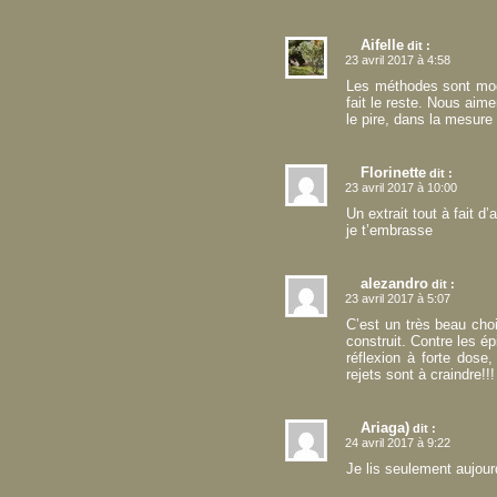
Aifelle
dit :
23 avril 2017 à 4:58
Les méthodes sont mod
fait le reste. Nous aim
le pire, dans la mesur
Florinette
dit :
23 avril 2017 à 10:00
Un extrait tout à fait 
je t’embrasse
alezandro
dit :
23 avril 2017 à 5:07
C’est un très beau choi
construit. Contre les é
réflexion à forte dose,
rejets sont à craindre!!!
Ariaga)
dit :
24 avril 2017 à 9:22
Je lis seulement aujourd