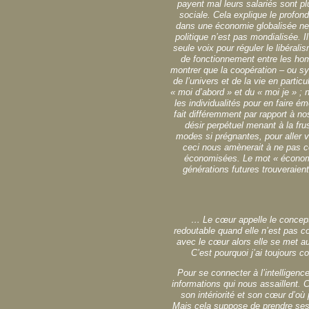
payent mal leurs salariés sont pl
sociale. Cela explique le profon
dans une économie globalisée ne 
politique n’est pas mondialisée. I
seule voix pour réguler le libéra
de fonctionnement entre les hom
montrer que la coopération – ou 
de l’univers et de la vie en parti
« moi d’abord » et du « moi je » ; n
les individualités pour en faire 
fait différemment par rapport à 
désir perpétuel menant à la fru
modes si prégnantes, pour aller v
ceci nous amènerait à ne pas c
économisées. Le mot « économie
générations futures trouveraien
… Le cœur appelle le concept 
redoutable quand elle n’est pas co
avec le cœur alors elle se met a
C’est pourquoi j’ai toujours c
Pour se connecter à l’intelligenc
informations qui nous assaillent. 
son intériorité et son cœur d’où 
Mais cela suppose de prendre ses 