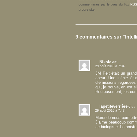
commentaires par le biais du flux
RSS
propre site.
9 commentaires sur “Intel
Nikole
dit :
29 août 2016 à 7:04
JM Pelt était un grand b
coeur. Une infinie éru
d’émissions regardées 
qui, je trouve, en est 
Heureusement, les écrit
lapetiteverrière
dit :
29 août 2016 à 7:47
Merci de nous permettre
J’aime beaucoup comme
ce biologiste- botaniste