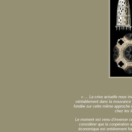
« … La crise actuelle nous i
véritablement dans la mouvance d
fondée sur cette même approche de
chez les l
Le moment est venu d’inverser ce
considérer que la coopération 
économique est entièrement fon