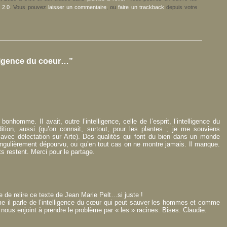
 2.0
. Vous pouvez
laisser un commentaire
, ou
faire un trackback
depuis votre
ligence du coeur…”
onhomme. Il avait, outre l’intelligence, celle de l’esprit, l’intelligence du
dition, aussi (qu’on connait, surtout, pour les plantes ; je me souviens
avec délectation sur Arte). Des qualités qui font du bien dans un monde
singulièrement dépourvu, ou qu’en tout cas on ne montre jamais. Il manque.
s restent. Merci pour le partage.
 de relire ce texte de Jean Marie Pelt…si juste !
 il parle de l’intelligence du cœur qui peut sauver les hommes et comme
 nous enjoint à prendre le problème par « les » racines. Bises. Claudie.