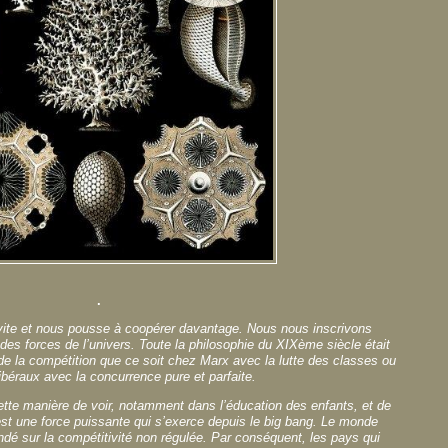
.
nvite et nous pousse à coopérer davantage. Nous nous inscrivons
es forces de l’univers. Toute la philosophie du XIXème siècle était
 la compétition que ce soit chez Marx avec la lutte des classes ou
ibéraux avec la concurrence pure et parfaite.
tte manière de voir, notamment dans l’éducation des enfants, et de
est une force puissante qui s’exerce depuis le big bang. Le monde
dé sur la compétitivité non régulée. Par conséquent, les pays qui