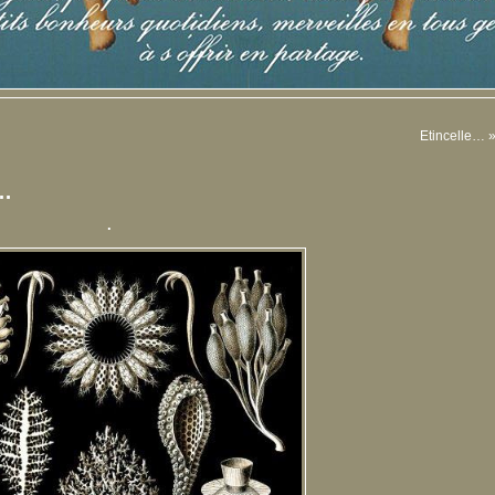
Etincelle…
r…
.