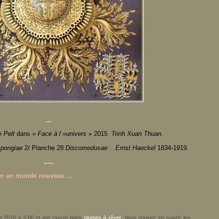
…
e Pelt
dans
« Face à l »univers »
2015
Trinh Xuan Thuan.
spongiae
2/ Planche 28
Discomedusae Ernst Haeckel
1834-1919.
…..
réer un monde
nouveau
…
août 2016 à 5:06 et est classé dans
plumes à rêver
. Vous pouvez en suivre les