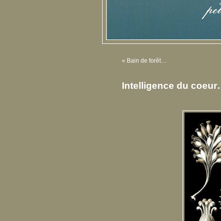
«
Bain de forêt…
Intelligence du coeu