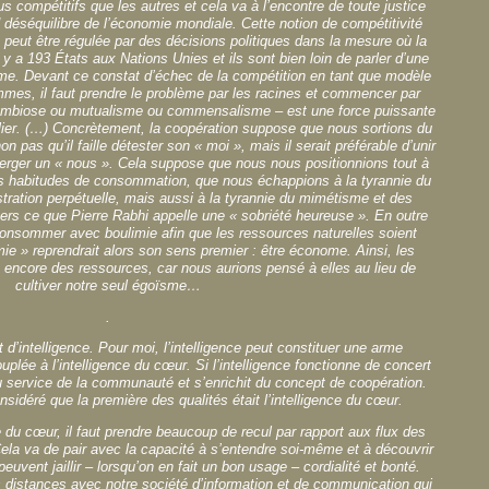
us compétitifs que les autres et cela va à l’encontre de toute justice
d déséquilibre de l’économie mondiale. Cette notion de compétitivité
peut être régulée par des décisions politiques dans la mesure où la
l y a 193 États aux Nations Unies et ils sont bien loin de parler d’une
lisme. Devant ce constat d’échec de la compétition en tant que modèle
mes, il faut prendre le problème par les racines et commencer par
symbiose ou mutualisme ou commensalisme – est une force puissante
culier. (…) Concrètement, la coopération suppose que nous sortions du
on pas qu’il faille détester son « moi », mais il serait préférable d’unir
émerger un « nous ». Cela suppose que nous nous positionnions tout à
nos habitudes de consommation, que nous échappions à la tyrannie du
stration perpétuelle, mais aussi à la tyrannie du mimétisme et des
ers ce que Pierre Rabhi appelle une « sobriété heureuse ». En outre
onsommer avec boulimie afin que les ressources naturelles soient
 » reprendrait alors son sens premier : être économe. Ainsi, les
t encore des ressources, car nous aurions pensé à elles au lieu de
cultiver notre seul égoïsme…
.
d’intelligence. Pour moi, l’intelligence peut constituer une arme
uplée à l’intelligence du cœur. Si l’intelligence fonctionne de concert
u service de la communauté et s’enrichit du concept de coopération.
onsidéré que la première des qualités était l’intelligence du cœur.
e du cœur, il faut prendre beaucoup de recul par rapport aux flux des
Cela va de pair avec la capacité à s’entendre soi-même et à découvrir
peuvent jaillir – lorsqu’on en fait un bon usage – cordialité et bonté.
distances avec notre société d’information et de communication qui