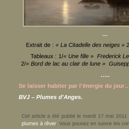
…
Extrait de :
« La Citadelle des neiges »
2
Tableaux : 1/
« Une fille » Frederick L
2/
« Bord de lac au clair de lune » Guise
…..
Se laisser habiter par l’énergie du jour
BVJ – Plumes d’Anges.
Cet article a été publié le mardi 17 mai 2011
plumes à rêver
. Vous pouvez en suivre les co