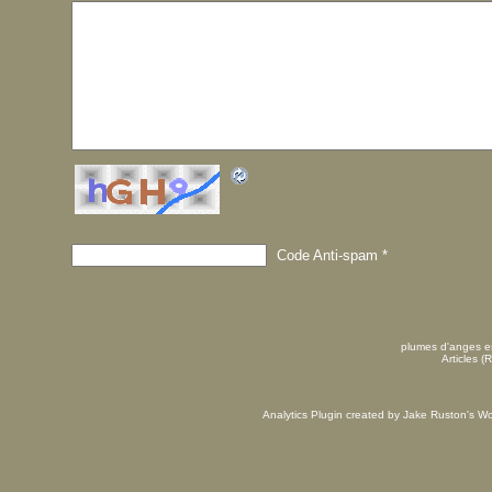
Code Anti-spam
*
plumes d'anges es
Articles (
Analytics Plugin created by Jake Ruston's
Wo