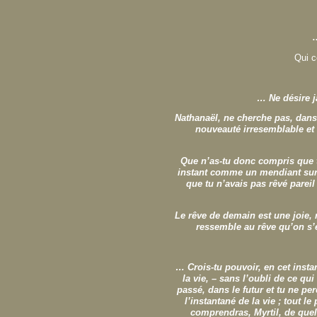
Qui c
… Ne désire j
Nathanaël, ne cherche pas, dans 
nouveauté irresemblable et 
Que n’as-tu donc compris que t
instant comme un mendiant sur t
que tu n’avais pas rêvé pareil
Le rêve de demain est une joie, 
ressemble au rêve qu’on s’en
… Crois-tu pouvoir, en cet insta
la vie, – sans l’oubli de ce qui
passé, dans le futur et tu ne p
l’instantané de la vie ; tout le
comprendras, Myrtil, de quell