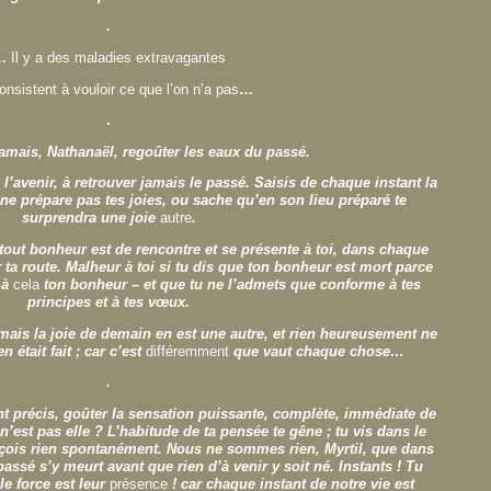
.
…
Il y a des maladies extravagantes
onsistent à vouloir ce que l’on n’a pas
…
.
amais, Nathanaël, regoûter les eaux du passé.
l’avenir, à retrouver jamais le passé. Saisis de chaque instant la
ne prépare pas tes joies, ou sache qu’en son lieu préparé te
surprendra une joie
autre
.
out bonheur est de rencontre et se présente à toi, dans chaque
a route. Malheur à toi si tu dis que ton bonheur est mort parce
 à
cela
ton bonheur – et que tu ne l’admets que conforme à tes
principes et à tes vœux.
mais la joie de demain en est une autre, et rien heureusement ne
 était fait ; car c’est
différemment
que vaut chaque chose…
.
nt précis, goûter la sensation puissante, complète, immédiate de
 n’est pas elle ? L’habitude de ta pensée te gêne ; tu vis dans le
erçois rien spontanément. Nous ne sommes rien, Myrtil, que dans
 passé s’y meurt avant que rien d’à venir y soit né. Instants ! Tu
e force est leur
présence
! car chaque instant de notre vie est