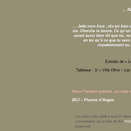
… Na
… Jette mon livre ; dis-toi bien
vie. Cherche la tienne. Ce qu’un 
aurait aussi bien dit que toi, ne
en toi qu’à ce que tu sens 
impatiemment ou p
Extraits de «
L
Tableaux : 1/
« Villa Olmo – La
Dans l’instant présent, se crée
BVJ – Plumes d’Anges.
Cet article a été publié le lundi 27 dé
commentaires par le biais du flux
RSS
propre site.