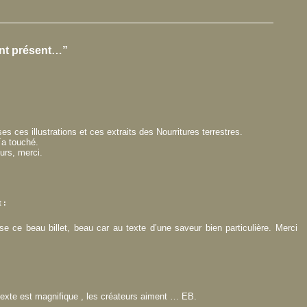
ant présent…”
s ces illustrations et ces extraits des Nourritures terrestres.
´a touché.
eurs, merci.
t :
sse ce beau billet, beau car au texte d’une saveur bien particulière. Merci
 texte est magnifique , les créateurs aiment … EB.