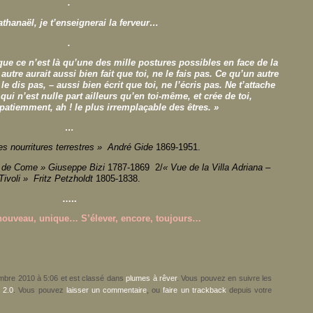
.
thanaël, je t’enseignerai la ferveur…
.
 que ce n’est là qu’une des mille postures possibles en face de la
autre aurait aussi bien fait que toi, ne le fais pas. Ce qu’un autre
 le dis pas, – aussi bien écrit que toi, ne l’écris pas. Ne t’attache
qui n’est nulle part ailleurs qu’en toi-même, et crée de toi,
atiemment, ah ! le plus irremplaçable des êtres. »
…
es nourritures terrestres » André Gide
1869-1951.
c de Come »
Giuseppe Bizi
1787-1869 2/
« Vue de la Villa Adriana –
Tivoli » Fritz Petzholdt
1805-1838.
…..
r nouveau, unique… S’élever, encore, toujours…
cembre 2010 à 5:06 et est classé dans
plumes à rêver
. Vous pouvez en suivre les
 2.0
. Vous pouvez
laisser un commentaire
, ou
faire un trackback
depuis votre