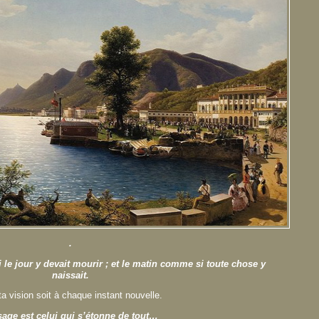
.
le jour y devait mourir ; et le matin comme si toute chose y
naissait.
a vision soit à chaque instant nouvelle.
sage est celui qui s’étonne de tout…