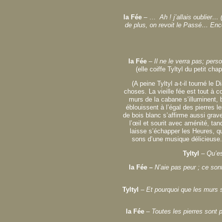
la Fée
– …
Ah ! j’allais oublier…
de plus, on revoit le Passé… Encor
la Fée
– Il ne le verra pas; pers
(elle coiffe Tyltyl du petit cha
(A peine Tyltyl a-t-il tourné l
choses. La vieille fée est tout à c
murs de la cabane s’illuminent, 
éblouissent à l’égal des pierres l
de bois blanc s’affirme aussi grave
l’œil et sourit avec aménité, tand
laisse s’échapper les Heures, qu
sons d’une musique délicieuse. 
Tyltyl
– Qu’e
la Fée –
N’aie pas peur ; ce sont
Tyltyl
–
Et pourquoi que les murs s
la Fée
– Toutes les pierres sont 