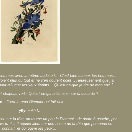
es hommes avec la même audace !… C’est bien curieux les hommes…
voient plus du tout et ne s’en doutent point
…
Heureusement que j’ai
t pour rallumer les yeux éteints… Qu’est-ce-que je tire de mon sac ?…
it chapeau vert ! Qu’est-ce qui brille ainsi sur la cocarde ?
ée
–
C’est le gros Diamant qui fait voir…
Tyltyl
–
Ah !…
au sur la tête, on tourne un peu le Diamant : de droite à gauche, par
is-tu ?… Il appuie alors sur une bosse de la tête que personne ne
connaît, et qui ouvre les yeux…