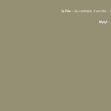
la Fée
–
Au contraire, il est fée… 
Mytyl
–