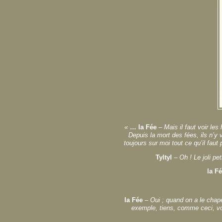
«
… la Fée
– Mais il faut voir l
Depuis la mort des fées, ils n’y 
toujours sur moi tout ce qu’il fau
Tyltyl
– Oh ! Le joli pet
la F
la Fée
–
Oui ; quand on a le chape
exemple, tiens, comme ceci, vo