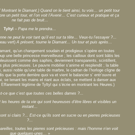
 ( Montrant le Diamant.) Quand on le tient ainsi, tu vois… un petit tour
e un petit tour, et l’on voit l’Avenir… C’est curieux et pratique et ça
ne fait pas de bruit…
Tyltyl
–
Papa me le prendra…
onne ne peut le voir tant qu’il est sur ta tête… Veux-tu l’essayer ?…
peau vert)
A présent, tourne le Diamant… Un tour et puis après…
e Diamant, qu’un changement soudain et prodigieux s’opère en toutes
oup une belle princesse merveilleuse ; les cailloux dont sont bâtis les
bleuissent comme des saphirs, deviennent transparents, scintillent,
es plus précieuses. Le pauvre mobilier s’anime et resplendit ; la table
, aussi noble qu’une table de marbre, le cadran de l’horloge cligne de
is que la porte derrière quoi va et vient le balancier s’ entr’ouvre et
i, se tenant les mains et riant aux éclats, se mettent à danser aux
Effarement légitime de Tyltyl qui s’écrie en montrant les Heures.)
st-ce que c’est que toutes ces belles dames ?…
 les heures de ta vie qui sont heureuses d’être libres et visibles un
instant…
ont si clairs ?… Est-ce qu’ils sont en sucre ou en pierres précieuses
?…
pareilles, toutes les pierres sont précieuses : mais l’homme n’en voit
que quelques-unes
… »