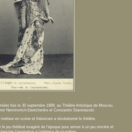
…
emière fois le 30 septembre 1908, au Théâtre Artistique de Moscou,
imir Nemirovitch-Dantchenko et Constantin Stanislavski.
metteur en scène et théoricien a révolutionné le théâtre.
r le jeu théâtral exagéré de l’époque pour arriver à un jeu sincère et
t chercher l’inspiration à l’intérieur de lui-même .