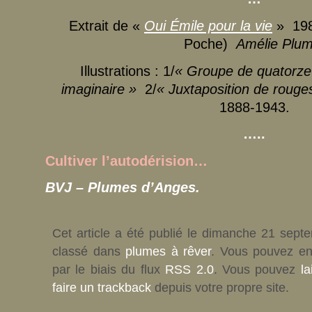
Extrait de «
Oui Émile pour la vie
» 198
Poche)
Amélie Plum
Illustrations : 1/
« Groupe de quatorze 
imaginaire »
2/
« Juxtaposition de rouge
1888-1943.
…..
Cultiver l’autodérision…
BVJ – Plumes d’Anges.
Cet article a été publié le dimanche 21 sept
classé dans
plumes à rêver
. Vous pouvez en
par le biais du flux
RSS 2.0
. Vous pouvez
l
faire un trackback
depuis votre propre site.