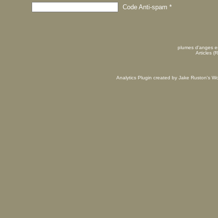
Code Anti-spam
*
plumes d'anges es
Articles (
Analytics Plugin created by Jake Ruston's
Wo