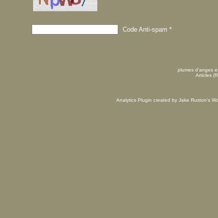
Code Anti-spam
*
plumes d'anges es
Articles (
Analytics Plugin created by Jake Ruston's
Wo