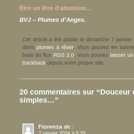
Être un être d’attention…
BVJ – Plumes d’Anges.
Cet article a été publié le dimanche 7 janvier
dans
plumes à rêver
. Vous pouvez en suivre
biais du flux
RSS 2.0
. Vous pouvez
laisser u
trackback
depuis votre propre site.
20 commentaires sur “Douceur 
simples…”
Fiorenza
dit :
7 janvier 2024 à 5:33