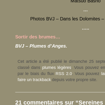
Matsuo Bashô
…
Photos BVJ – Dans les Dolomites –
…..
Sortir des brumes…
BVJ – Plumes d’Anges.
Cet article a été publié le dimanche 25 sep
classé dans
plumes légères
. Vous pouvez en
par le biais du flux
RSS 2.0
. Vous pouvez
l
faire un trackback
depuis votre propre site.
21 commentaires sur “Sereine