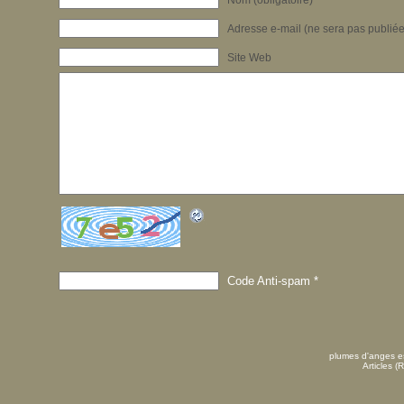
Adresse e-mail (ne sera pas publiée)
Site Web
Code Anti-spam
*
plumes d'anges es
Articles (