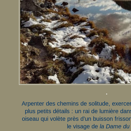
.
Arpenter des chemins de solitude, exercer
plus petits détails : un rai de lumière da
oiseau qui volète près d’un buisson frisson
le visage de
la Dame du