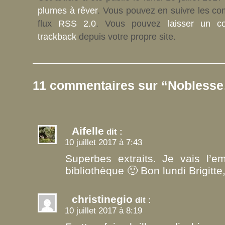
plumes à rêver
. Vous pouvez en suivre les co
flux
RSS 2.0
. Vous pouvez
laisser un c
trackback
depuis votre propre site.
11 commentaires sur “Nobless
Aifelle
dit :
10 juillet 2017 à 7:43
Superbes extraits. Je vais l’e
bibliothèque 🙂 Bon lundi Brigitte
christinegio
dit :
10 juillet 2017 à 8:19