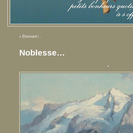
«
Étonnant !…
Noblesse…
.