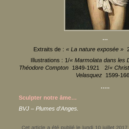
…
Extraits de :
« La nature exposée »
2
Illustrations : 1/
« Marmolata dans les 
Théodore Compton
1849-1921 2/
« Christ
Velasquez
1599-166
…..
Sculpter notre âme…
BVJ – Plumes d’Anges.
Cet article a été publié le lundi 10 juillet 201