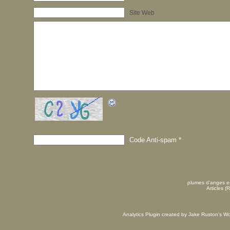
Site Web
Code Anti-spam
*
plumes d'anges es
Articles (
Analytics Plugin created by Jake Ruston's
Wo