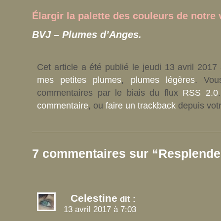
Élargir la palette des couleurs de notre
BVJ – Plumes d’Anges.
Cet article a été publié le jeudi 13 avril 201
mes petites plumes
,
plumes légères
. Vou
commentaires par le biais du flux
RSS 2.0
commentaire
, ou
faire un trackback
depuis votr
7 commentaires sur “Resplend
Celestine
dit :
13 avril 2017 à 7:03