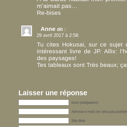
m’aimait pas…
Re-bises
Anne
dit :
29 avril 2017 à 2:58
Tu cites Hokusai, sur ce sujet d
intéressant livre de JP. Allix: 
des paysages!
Tes tableaux sont Très beaux; ç
Laisser une réponse
Nom (obligatoire)
Adresse e-mail (ne sera pas publiée)
Site Web