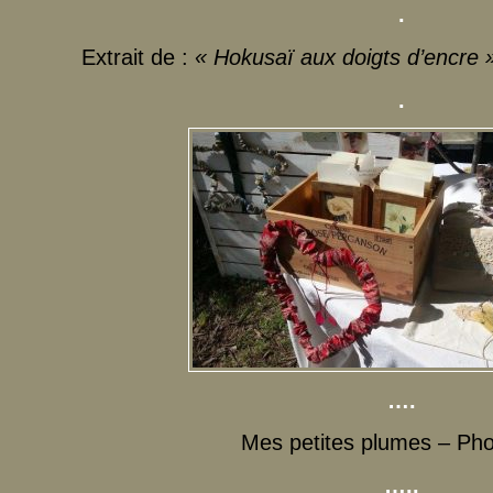
.
Extrait de :
« Hokusaï aux doigts d’encre 
.
….
Mes petites plumes – Pho
…..