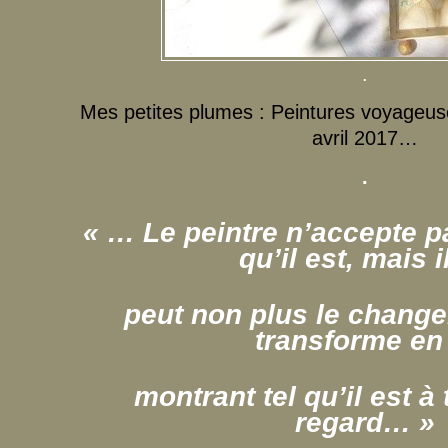
.
Mes petites plumes : Peintures voyageu
avril 2017…
.
« … Le peintre n’accepte p
qu’il est, mais i
peut non plus le changer 
transforme en 
montrant tel qu’il est à
regard… »