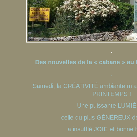
.
Des nouvelles de la « cabane » au
.
Samedi, la CRÉATIVITÉ ambiante m’a 
PRINTEMPS !
Une puissante LUMIÈ
celle du plus GÉNÉREUX des
a insufflé JOIE et bonne