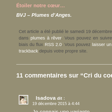
Étoiler notre cœur…
BVJ – Plumes d’Anges.
Cet article a été publié le samedi 19 décembre
dans
plumes à rêver
. Vous pouvez en suivre
biais du flux
RSS 2.0
. Vous pouvez
laisser u
trackback
depuis votre propre site.
11 commentaires sur “Cri du c
Isadova
dit :
19 décembre 2015 à 4:44
Je connais une variante