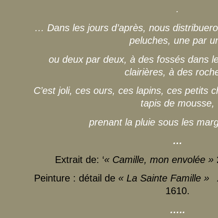
.
… Dans les jours d’après, nous distribuero
peluches, une par u
ou deux par deux, à des fossés dans 
clairières, à des roch
C’est joli, ces ours, ces lapins, ces petits
tapis de mousse,
prenant la pluie sous les mar
…
Extrait de: ‘
« Camille, mon envolée »
Peinture : détail de
« La Sainte Famille 
1610.
…..