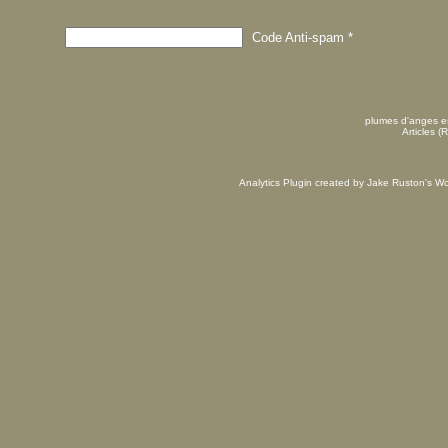
Code Anti-spam
*
plumes d'anges es
Articles (
Analytics Plugin created by Jake Ruston's
Wo