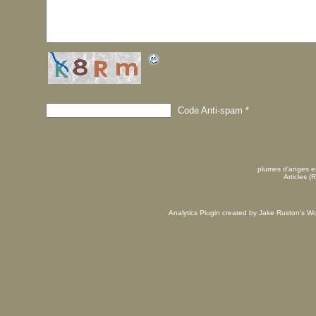
Code Anti-spam
*
plumes d'anges es
Articles (
Analytics Plugin created by Jake Ruston's
Wo