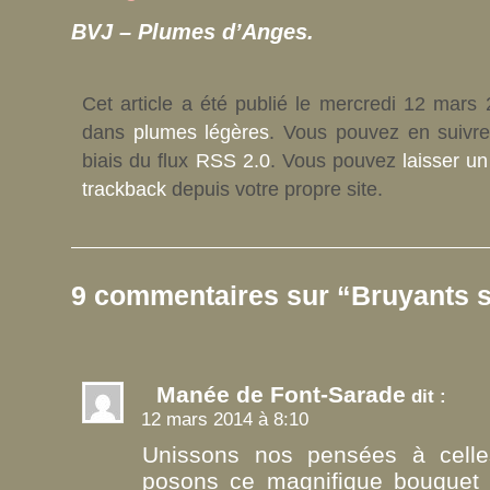
BVJ – Plumes d’Anges.
Cet article a été publié le mercredi 12 mars 
dans
plumes légères
. Vous pouvez en suivre
biais du flux
RSS 2.0
. Vous pouvez
laisser u
trackback
depuis votre propre site.
9 commentaires sur “Bruyants 
Manée de Font-Sarade
dit :
12 mars 2014 à 8:10
Unissons nos pensées à celle
posons ce magnifique bouquet d