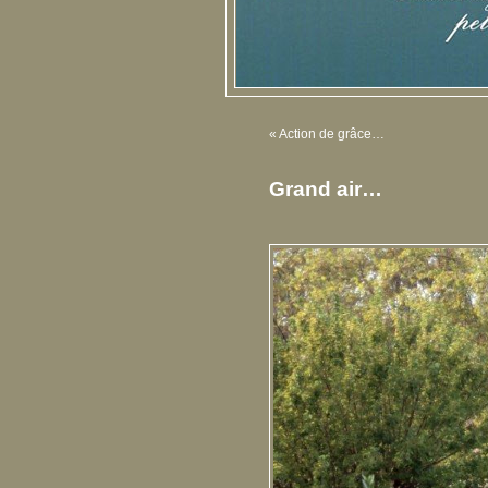
«
Action de grâce…
Grand air…