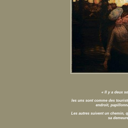
« Il y a deux s
les uns sont comme des touriste
endroit, papillonn
Les autres suivent un chemin, q
sa demeure 