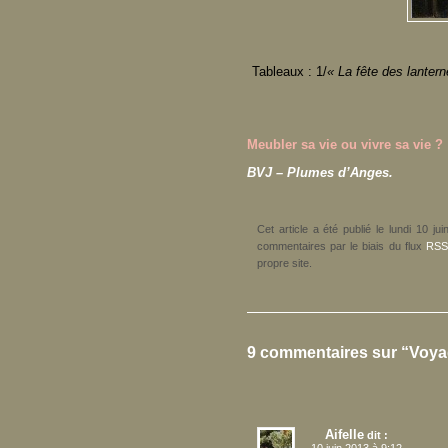
Tableaux : 1/
« La fête des lante
Meubler sa vie ou vivre sa vie ?
BVJ – Plumes d’Anges.
Cet article a été publié le lundi 10 j
commentaires par le biais du flux
RSS
propre site.
9 commentaires sur “Voy
Aifelle
dit :