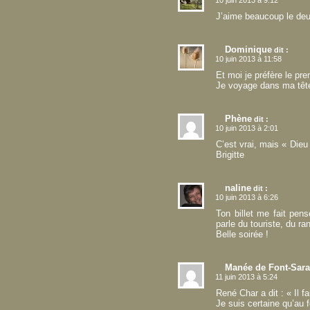
10 juin 2013 à 9:12
J’aime beaucoup le de
Dominique
dit :
10 juin 2013 à 11:58
Et moi je préfère le pre
Je voyage dans ma tête 
Phène
dit :
10 juin 2013 à 2:01
C’est vrai, mais « Die
Brigitte
naline
dit :
10 juin 2013 à 6:26
Ton billet me fait pen
parle du touriste, du ra
Belle soirée !
Manée de Font-Sar
11 juin 2013 à 5:24
René Char a dit : « Il f
Je suis certaine qu’au