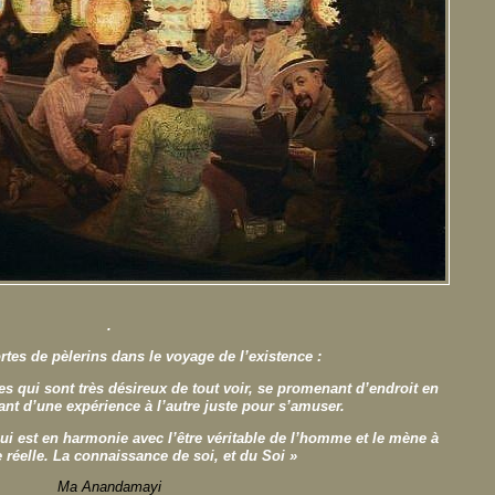
.
ortes de pèlerins dans le voyage de l’existence :
s qui sont très désireux de tout voir, se promenant d’endroit en
ant d’une expérience à l’autre juste pour s’amuser.
ui est en harmonie avec l’être véritable de l’homme et le mène à
réelle. La connaissance de soi, et du Soi »
Ma Anandamayi