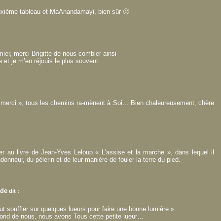
uxième tableau et MaAnandamayi, bien sûr 🙂
mier, merci Brigitte de nous combler ainsi
et je m’en réjouis le plus souvent
u merci », tous les chemins ra-mènent à Soi… Bien chaleureusement, chère
ser au livre de Jean-Yves Leloup « L’assise et la marche », dans lequel il
ndonneur, du pèlerin et de leur manière de fouler la terre du pied.
ade
dit :
aut souffler sur quelques lueurs pour faire une bonne lumière ».
 fond de nous, nous avons Tous cette petite lueur…