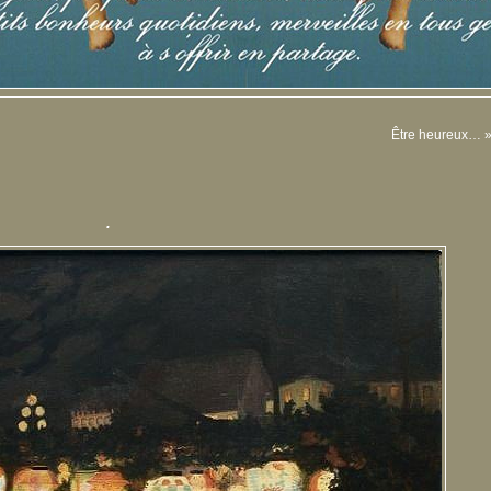
Être heureux…
.