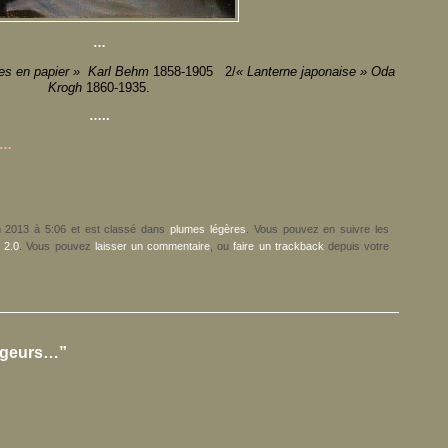
…
rnes en papier » Karl Behm
1858-1905 2/
« Lanterne japonaise » Oda
Krogh
1860-1935.
…..
 …
uin 2013 à 5:06 et est classé dans
plumes légères
. Vous pouvez en suivre les
 2.0
. Vous pouvez
laisser un commentaire
, ou
faire un trackback
depuis votre
ageurs…”