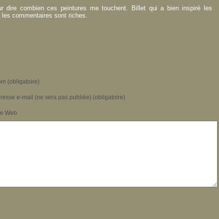
r dire combien ces peintures me touchent. Billet qui a bien inspiré les
r les commentaires sont riches.
m (obligatoire)
resse e-mail (ne sera pas publiée) (obligatoire)
te Web