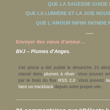
QUE LA SAGESSE GUIDE 
QUE LA LUMIÈRE ET LA JOIE NO
QUE L’AMOUR INFINI INONDE
…..
Envoyer des vœux d’amour…
BVJ – Plumes d’Anges.
Cet article a été publié le dimanche 23 déc
classé dans
plumes à rêver
. Vous pouvez en
par le biais du flux
RSS 2.0
. Vous pouvez
l
faire un trackback
depuis votre propre site.