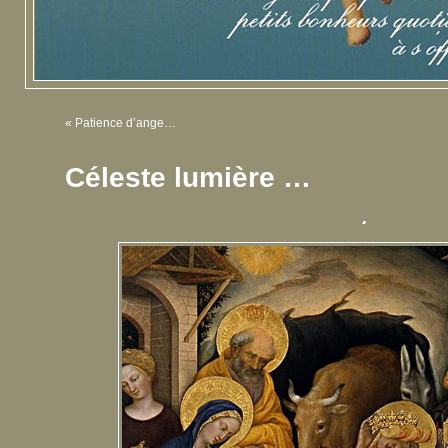
«
Patience d’ange…
Céleste lumière …
.