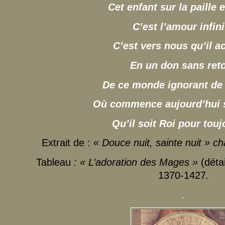
Cet enfant sur la paille
C’est l’amour infin
C’est vers nous qu’il a
En un don sans ret
De ce monde ignorant de 
Où commence aujourd’hui 
Qu’il soit Roi pour touj
Extrait de :
« Douce nuit, sainte nuit » c
Tableau
: « L’adoration des Mages »
(déta
1370-1427
.
.