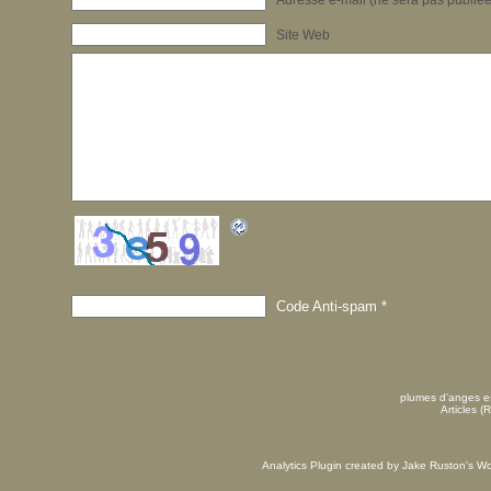
Site Web
Code Anti-spam
*
plumes d'anges es
Articles (
Analytics Plugin created by Jake Ruston's
Wo