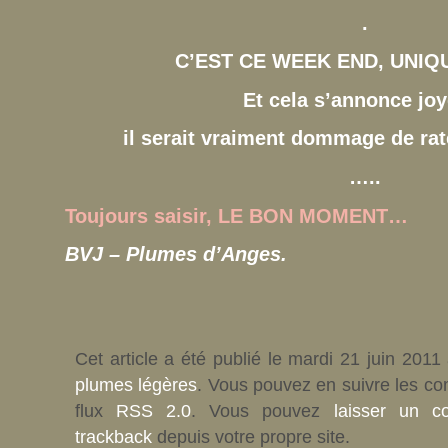
.
C’EST CE WEEK END, UNIQ
Et cela s’annonce joy
il serait vraiment dommage de ra
…..
Toujours saisir, LE BON MOMENT…
BVJ – Plumes d’Anges.
Cet article a été publié le mardi 21 juin 2011
plumes légères
. Vous pouvez en suivre les co
flux
RSS 2.0
. Vous pouvez
laisser un c
trackback
depuis votre propre site.