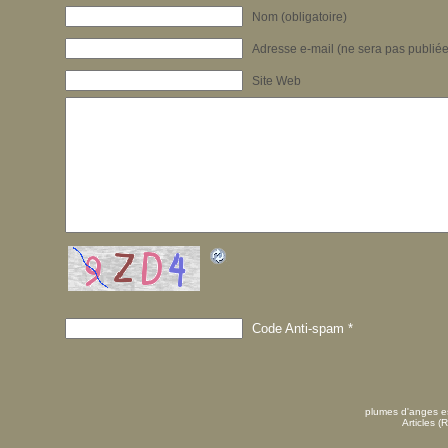
Nom (obligatoire)
Adresse e-mail (ne sera pas publiée)
Site Web
Code Anti-spam
*
plumes d'anges es
Articles (