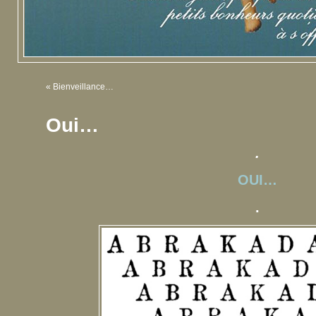
«
Bienveillance…
Oui…
.
OUI…
.