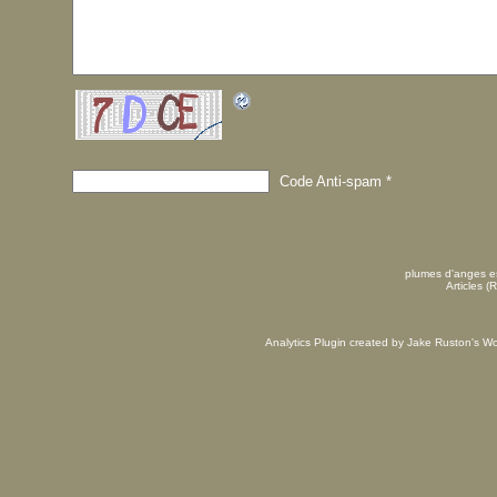
Code Anti-spam
*
plumes d'anges es
Articles (
Analytics Plugin created by Jake Ruston's
Wo