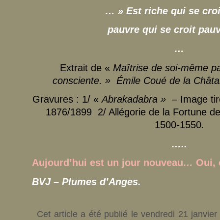
… » Est riche qui se croi
pauvre qui se croit pau
…
Extrait de «
Maîtrise de soi-même pa
consciente. » Émile Coué de la Châta
Gravures : 1/ «
Abrakadabra » –
Image ti
1876/1899 2/ Allégorie de la Fortune d
1500-1550
.
…..
Aujourd’hui est un jour nouveau
…
Oui,
BVJ – Plumes d’Anges.
Cet article a été publié le vendredi 21 janvie