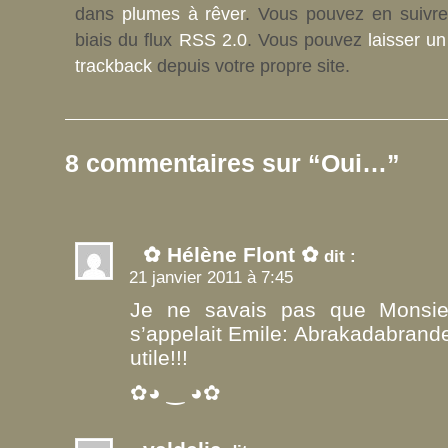
dans
plumes à rêver
. Vous pouvez en suivre
biais du flux
RSS 2.0
. Vous pouvez
laisser u
trackback
depuis votre propre site.
8 commentaires sur “Oui…”
✿ Hélène Flont ✿
dit :
21 janvier 2011 à 7:45
Je ne savais pas que Monsi
s’appelait Emile: Abrakadabrande
utile!!!
✿◕ ‿ ◕✿