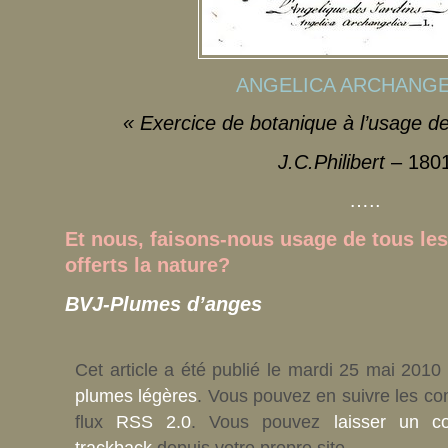
ANGELICA ARCHANGE
« Exercice de botanique à l’usage 
J.C.Philibert
– 180
…..
Et nous, faisons-nous usage de tous le
offerts la nature?
BVJ-Plumes d’anges
Cet article a été publié le mardi 25 mai 2010
plumes légères
. Vous pouvez en suivre les co
flux
RSS 2.0
. Vous pouvez
laisser un c
trackback
depuis votre propre site.