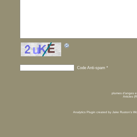
Code Anti-spam
*
plumes d'anges es
Articles (
Analytics Plugin created by Jake Ruston's
Wo