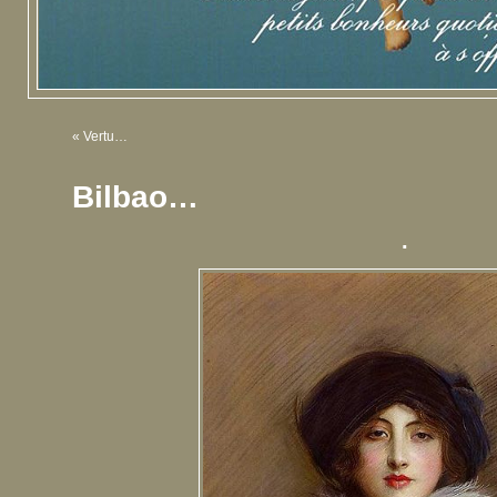
«
Vertu…
Bilbao…
.