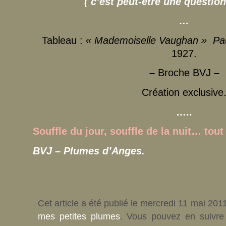
( c’est peut-être une questio
…
Tableau :
« Mademoiselle Vaughan » Pau
1927.
–
Broche BVJ
–
Création exclusive
…..
Souffle du jour, souffle de la nuit… tou
BVJ – Plumes d’Anges.
Cet article a été publié le mercredi 11 mai 201
mes petites plumes
. Vous pouvez en suivre