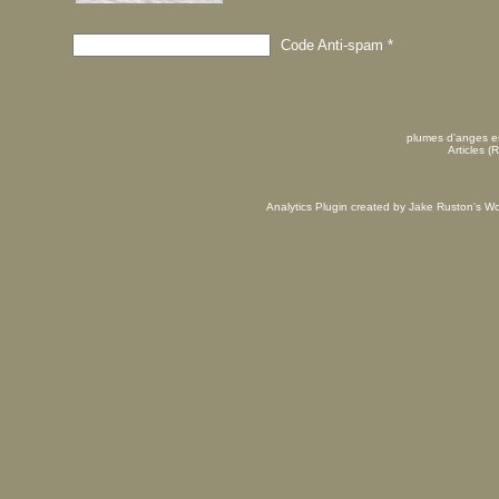
Code Anti-spam
*
plumes d'anges es
Articles (
Analytics Plugin created by Jake Ruston's
Wo