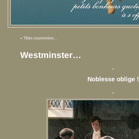
«
Têtes couronnées…
Westminster…
.
Noblesse oblige !
.