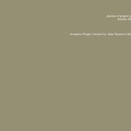
plumes d'anges es
Articles (
Analytics Plugin created by Jake Ruston's
Wo